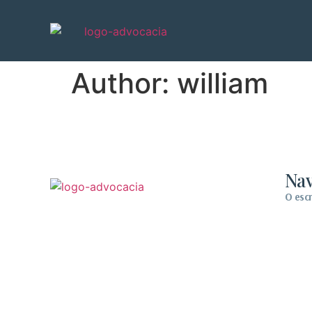
Author:
william
Na
O escr