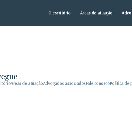
O escritório
Áreas de atuação
Advo
vegue
itório
Áreas de atuação
Advogados associados
Fale conosco
Política de 