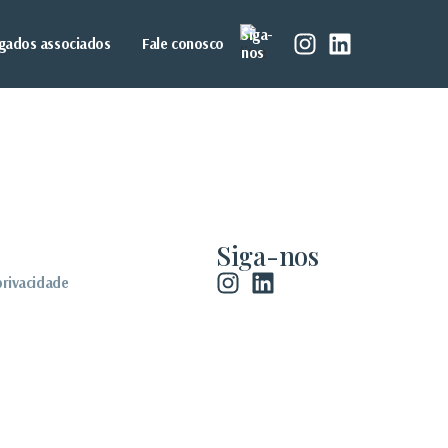
Siga-
gados associados
Fale conosco
nos
Siga-nos
privacidade